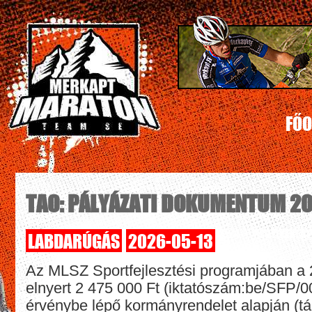
FŐO
TAO: PÁLYÁZATI DOKUMENTUM 2
LABDARÚGÁS
2026-05-13
Az MLSZ Sportfejlesztési programjában a
elnyert 2 475 000 Ft (iktatószám:be/SFP
érvénybe lépő kormányrendelet alapján (tá