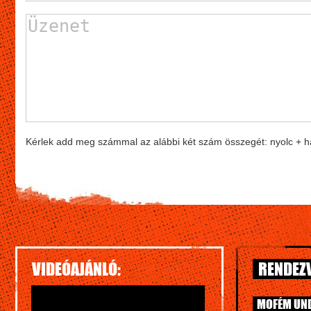
Kérlek add meg számmal az alábbi két szám összegét: nyolc + 
VIDEÓAJÁNLÓ:
RENDEZV
MOFÉM UN